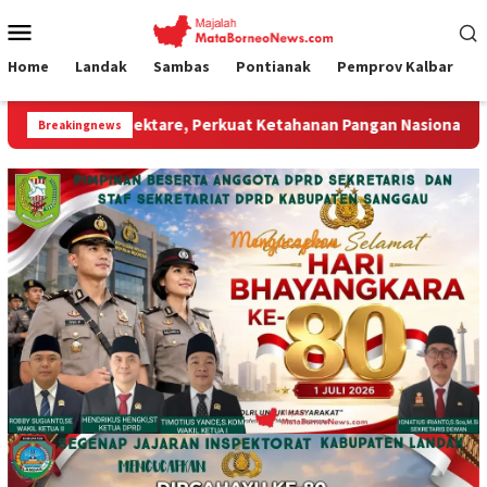
Loncat
Menu
ke
Mobile
konten
Home
Landak
Sambas
Pontianak
Pemprov Kalbar
e, Perkuat Ketahanan Pangan Nasional.”
Jembatan Gantu
Breakingnews