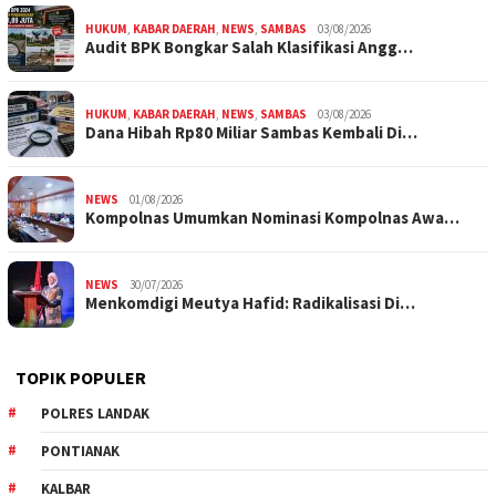
HUKUM
,
KABAR DAERAH
,
NEWS
,
SAMBAS
03/08/2026
Audit BPK Bongkar Salah Klasifikasi Angg…
HUKUM
,
KABAR DAERAH
,
NEWS
,
SAMBAS
03/08/2026
Dana Hibah Rp80 Miliar Sambas Kembali Di…
NEWS
01/08/2026
Kompolnas Umumkan Nominasi Kompolnas Awa…
NEWS
30/07/2026
Menkomdigi Meutya Hafid: Radikalisasi Di…
TOPIK POPULER
POLRES LANDAK
PONTIANAK
KALBAR