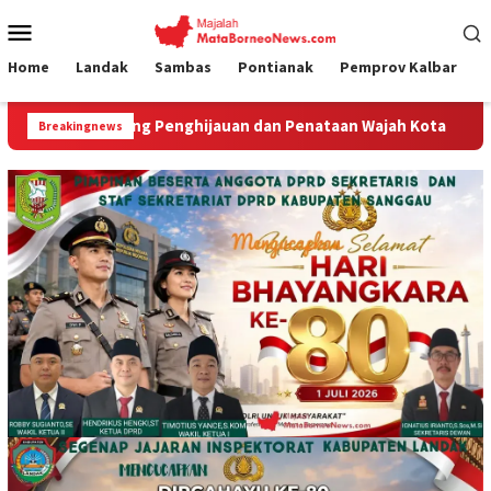
Loncat
Menu
ke
Mobile
konten
Home
Landak
Sambas
Pontianak
Pemprov Kalbar
g Penghijauan dan Penataan Wajah Kota
DPRD Sambas Apres
Breakingnews