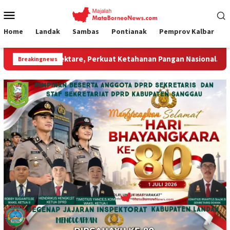
Loncat
Menu
ke
Mobile
konten
Home
Landak
Sambas
Pontianak
Pemprov Kalbar
e, Perkuat Ketahanan Pangan Nasional.”
Jembatan Gantu
Breakingnews