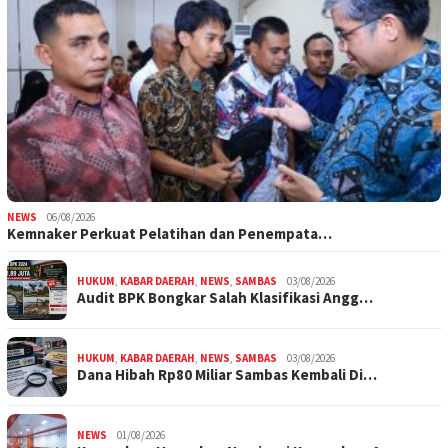
NEWS
06/08/2026
Kemnaker Perkuat Pelatihan dan Penempata…
HUKUM
,
KABAR DAERAH
,
NEWS
,
SAMBAS
03/08/2026
Audit BPK Bongkar Salah Klasifikasi Angg…
HUKUM
,
KABAR DAERAH
,
NEWS
,
SAMBAS
03/08/2026
Dana Hibah Rp80 Miliar Sambas Kembali Di…
NEWS
01/08/2026