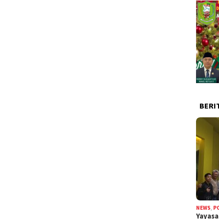
BERI
NEWS
,
P
Yayas