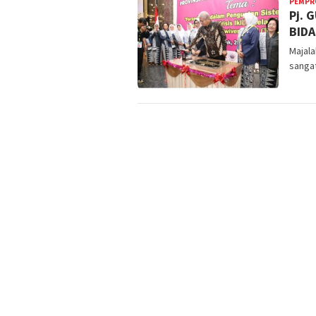
PEMPR
Pj.
BIDA
Majala
sangat