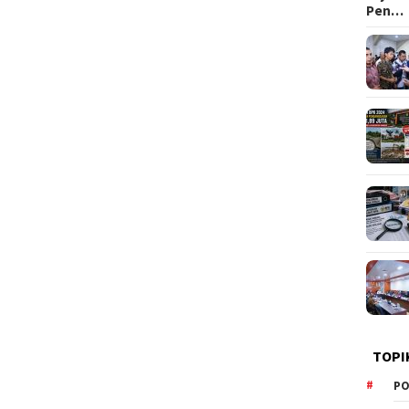
Pen…
TOPI
PO