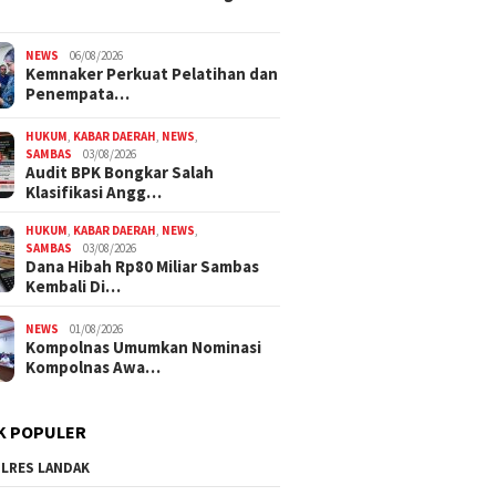
NEWS
06/08/2026
Kemnaker Perkuat Pelatihan dan
Penempata…
HUKUM
,
KABAR DAERAH
,
NEWS
,
SAMBAS
03/08/2026
Audit BPK Bongkar Salah
Klasifikasi Angg…
HUKUM
,
KABAR DAERAH
,
NEWS
,
SAMBAS
03/08/2026
Dana Hibah Rp80 Miliar Sambas
Kembali Di…
NEWS
01/08/2026
Kompolnas Umumkan Nominasi
Kompolnas Awa…
K POPULER
LRES LANDAK