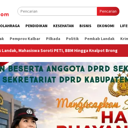
Pencarian
OLAHRAGA
PENDIDIKAN
KESEHATAN
BISNIS
EKONOMI
LIF
ak
Pemprov Kalbar
Pilkada
Politik
Pemkab Landak
Kri
I, BBM Hingga Knalpot Brong
Wagub Krisantus Sambut Ke