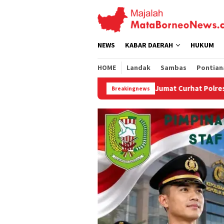
Loncat
ke
konten
NEWS
KABAR DAERAH
HUKUM
HOME
Landak
Sambas
Pontian
Jumat Curhat Polres Landak, Mahasiswa Soroti PET
Breakingnews