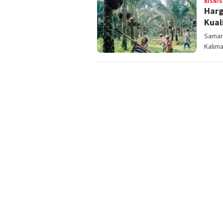
BISNIS
Harg
Kual
Samari
Kalima