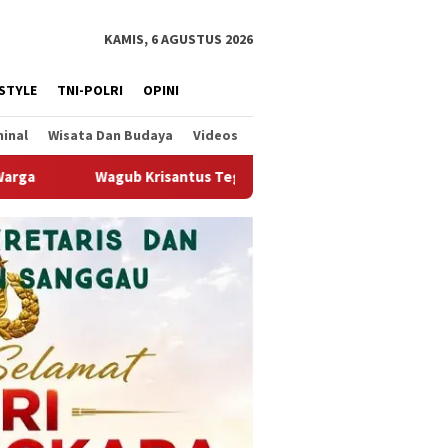
KAMIS, 6 AGUSTUS 2026
ESTYLE
TNI-POLRI
OPINI
minal
Wisata Dan Budaya
Videos
tus Tegaskan Pengerukan Alur Sungai Kapuas Mendesak Demi Menj