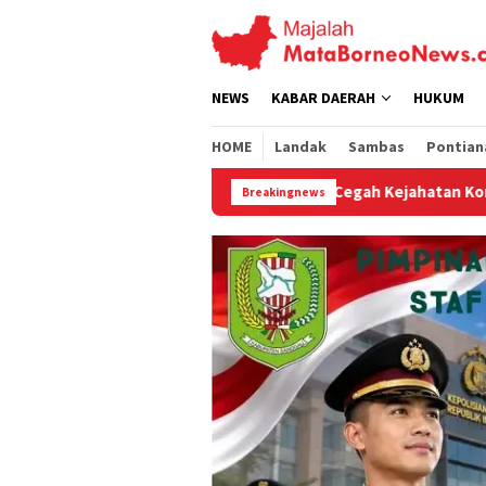
Loncat
ke
konten
NEWS
KABAR DAERAH
HUKUM
HOME
Landak
Sambas
Pontian
Cegah Kejahatan Konvensional, Patroli Siang P
Breakingnews