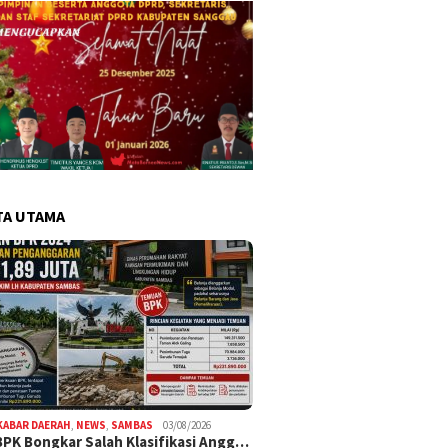
TA UTAMA
KABAR DAERAH
,
NEWS
,
SAMBAS
03/08/2026
BPK Bongkar Salah Klasifikasi Angg…