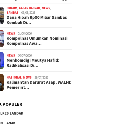
HUKUM
,
KABAR DAERAH
,
NEWS
,
SAMBAS
03/08/2026
Dana Hibah Rp80 Miliar Sambas
Kembali Di…
NEWS
01/08/2026
Kompolnas Umumkan Nominasi
Kompolnas Awa…
NEWS
30/07/2026
Menkomdigi Meutya Hafid:
Radikalisasi Di…
NASIONAL
,
NEWS
29/07/2026
Kalimantan Darurat Asap, WALHI:
Pemerint…
K POPULER
LRES LANDAK
NTIANAK