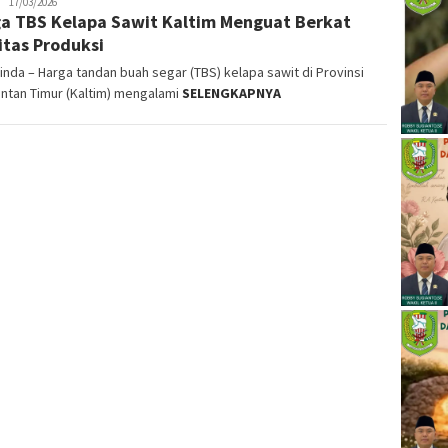
Yakop
17/03/2026
a TBS Kelapa Sawit Kaltim Menguat Berkat
itas Produksi
nda – Harga tandan buah segar (TBS) kelapa sawit di Provinsi
ntan Timur (Kaltim) mengalami
SELENGKAPNYA