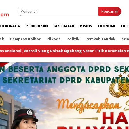
Pencarian
OLAHRAGA
PENDIDIKAN
KESEHATAN
BISNIS
EKONOMI
LIF
ak
Pemprov Kalbar
Pilkada
Politik
Pemkab Landak
Kri
olsek Ngabang Sasar Titik Keramaian Warga
Wagub Krisan