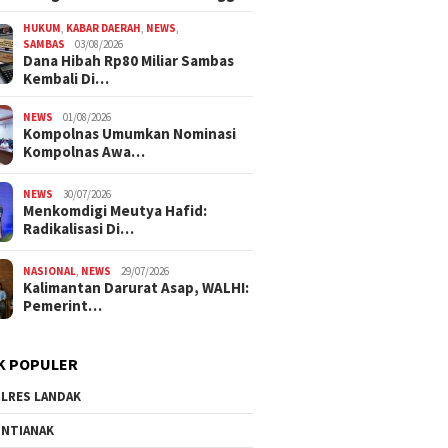
HUKUM
,
KABAR DAERAH
,
NEWS
,
SAMBAS
03/08/2026
Dana Hibah Rp80 Miliar Sambas
Kembali Di…
NEWS
01/08/2026
Kompolnas Umumkan Nominasi
Kompolnas Awa…
NEWS
30/07/2026
Menkomdigi Meutya Hafid:
Radikalisasi Di…
NASIONAL
,
NEWS
29/07/2026
Kalimantan Darurat Asap, WALHI:
Pemerint…
K POPULER
LRES LANDAK
NTIANAK