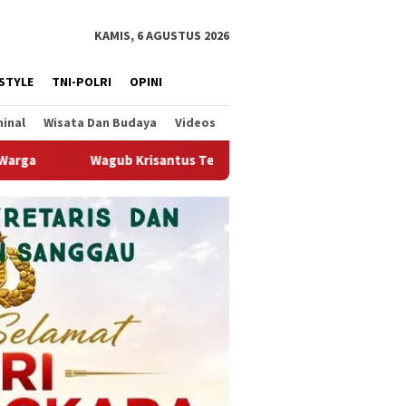
KAMIS, 6 AGUSTUS 2026
ESTYLE
TNI-POLRI
OPINI
minal
Wisata Dan Budaya
Videos
egaskan Pengerukan Alur Sungai Kapuas Mendesak Demi Menjaga S