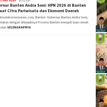
 UTAMA
,
NEWS
Nopriyanto
06/02/2026
rnur Banten Andra Soni: HPN 2026 di Banten
uat Citra Pariwisata dan Ekonomi Daerah
ahmataborneonews.com, Banten- Gubernur Banten Andra Soni,
takan dengan ditunjuknya Provinsi Banten menjadi tuan rumah
gatan
SELENGKAPNYA