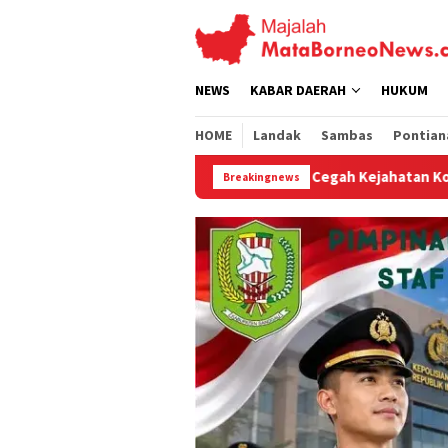
Loncat
ke
konten
NEWS
KABAR DAERAH
HUKUM
HOME
Landak
Sambas
Pontian
Cegah Kejahatan Konvensional, Patroli Siang Polsek
Breakingnews