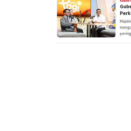
KABAR
Gube
Perk
Majal
menga
perin