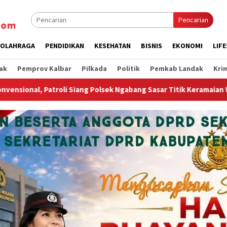
Pencarian
OLAHRAGA
PENDIDIKAN
KESEHATAN
BISNIS
EKONOMI
LIF
ak
Pemprov Kalbar
Pilkada
Politik
Pemkab Landak
Kri
 Ngabang Sasar Titik Keramaian Warga
Wagub Krisantus T