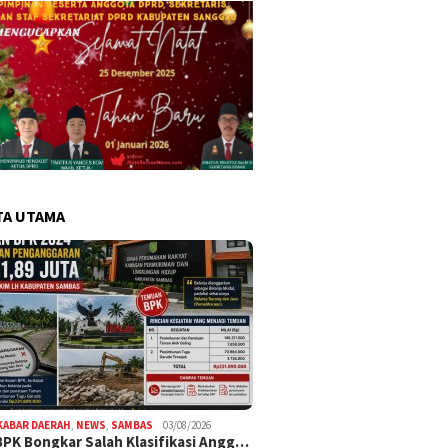
TA UTAMA
KABAR DAERAH
,
NEWS
,
SAMBAS
03/08/2026
BPK Bongkar Salah Klasifikasi Angg…