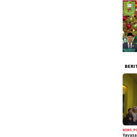
BERI
NEWS
,
P
Yayas