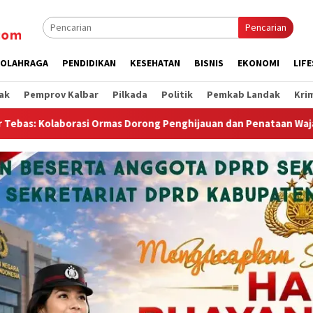
Pencarian
OLAHRAGA
PENDIDIKAN
KESEHATAN
BISNIS
EKONOMI
LIF
ak
Pemprov Kalbar
Pilkada
Politik
Pemkab Landak
Kri
s Dorong Penghijauan dan Penataan Wajah Kota
DPRD Samb