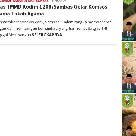
DAERAH
,
KABAR UTAMA
,
SAMBAS
Nopriyanto
11/10/2025
as TMMD Kodim 1208/Sambas Gelar Komsos
sama Tokoh Agama
ahmataborneonews.com, Sambas– Dalam rangka mempererat
gan dan membangun komunikasi yang harmonis, Satgas TNI
ggal Membangun
SELENGKAPNYA