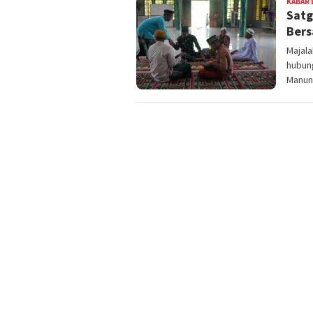
KABAR 
Satg
Ber
Majal
hubun
Manun