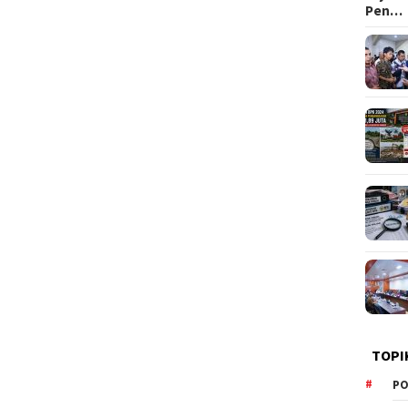
Pen…
TOPI
PO