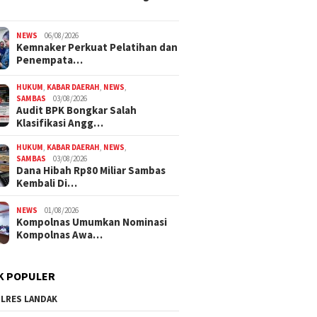
NEWS
06/08/2026
Kemnaker Perkuat Pelatihan dan
Penempata…
HUKUM
,
KABAR DAERAH
,
NEWS
,
SAMBAS
03/08/2026
Audit BPK Bongkar Salah
Klasifikasi Angg…
HUKUM
,
KABAR DAERAH
,
NEWS
,
SAMBAS
03/08/2026
Dana Hibah Rp80 Miliar Sambas
Kembali Di…
NEWS
01/08/2026
Kompolnas Umumkan Nominasi
Kompolnas Awa…
K POPULER
LRES LANDAK