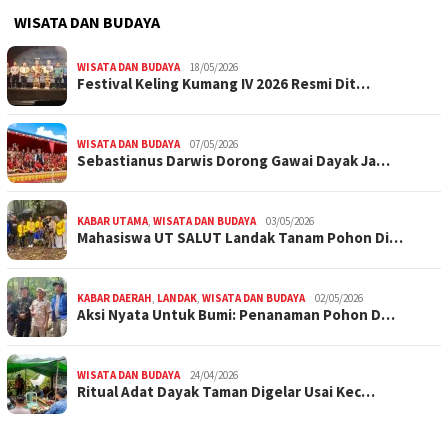
WISATA DAN BUDAYA
WISATA DAN BUDAYA
18/05/2026
Festival Keling Kumang IV 2026 Resmi Dit…
WISATA DAN BUDAYA
07/05/2026
Sebastianus Darwis Dorong Gawai Dayak Ja…
KABAR UTAMA
,
WISATA DAN BUDAYA
03/05/2026
Mahasiswa UT SALUT Landak Tanam Pohon Di…
KABAR DAERAH
,
LANDAK
,
WISATA DAN BUDAYA
02/05/2026
Aksi Nyata Untuk Bumi: Penanaman Pohon D…
WISATA DAN BUDAYA
24/04/2026
Ritual Adat Dayak Taman Digelar Usai Kec…