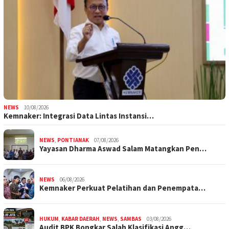
NEWS
10/08/2026
Kemnaker: Integrasi Data Lintas Instansi…
NEWS
,
PONTIANAK
07/08/2026
Yayasan Dharma Aswad Salam Matangkan Pen…
NEWS
06/08/2026
Kemnaker Perkuat Pelatihan dan Penempata…
HUKUM
,
KABAR DAERAH
,
NEWS
,
SAMBAS
03/08/2026
Audit BPK Bongkar Salah Klasifikasi Angg…