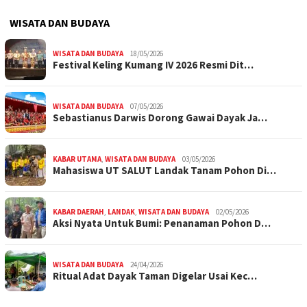
WISATA DAN BUDAYA
WISATA DAN BUDAYA
18/05/2026
Festival Keling Kumang IV 2026 Resmi Dit…
WISATA DAN BUDAYA
07/05/2026
Sebastianus Darwis Dorong Gawai Dayak Ja…
KABAR UTAMA
,
WISATA DAN BUDAYA
03/05/2026
Mahasiswa UT SALUT Landak Tanam Pohon Di…
KABAR DAERAH
,
LANDAK
,
WISATA DAN BUDAYA
02/05/2026
Aksi Nyata Untuk Bumi: Penanaman Pohon D…
WISATA DAN BUDAYA
24/04/2026
Ritual Adat Dayak Taman Digelar Usai Kec…