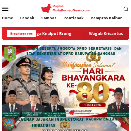
Loncat
Menu
ke
Mobile
konten
Home
Landak
Sambas
Pontianak
Pemprov Kalbar
a Knalpot Brong
Wagub Krisantus Sambut Kembali Berjala
Breakingnews