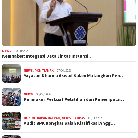
NEWS
10/08/2026
Kemnaker: Integrasi Data Lintas Instansi…
NEWS
,
PONTIANAK
07/08/2026
Yayasan Dharma Aswad Salam Matangkan Pen…
NEWS
06/08/2026
Kemnaker Perkuat Pelatihan dan Penempata…
HUKUM
,
KABAR DAERAH
,
NEWS
,
SAMBAS
03/08/2026
Audit BPK Bongkar Salah Klasifikasi Angg…