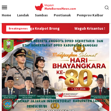
Loncat
Menu
ke
Mobile
konten
Home
Landak
Sambas
Pontianak
Pemprov Kalbar
a Knalpot Brong
Wagub Krisantus Sambut Kembali Berjala
Breakingnews