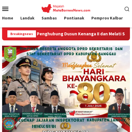
Loncat
Menu
ke
Mobile
konten
Home
Landak
Sambas
Pontianak
Pemprov Kalbar
ghubung Dusun Kenanga II dan Melati Segera Dibangun
Breakingnews