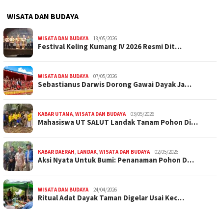
WISATA DAN BUDAYA
WISATA DAN BUDAYA
18/05/2026
Festival Keling Kumang IV 2026 Resmi Dit…
WISATA DAN BUDAYA
07/05/2026
Sebastianus Darwis Dorong Gawai Dayak Ja…
KABAR UTAMA
,
WISATA DAN BUDAYA
03/05/2026
Mahasiswa UT SALUT Landak Tanam Pohon Di…
KABAR DAERAH
,
LANDAK
,
WISATA DAN BUDAYA
02/05/2026
Aksi Nyata Untuk Bumi: Penanaman Pohon D…
WISATA DAN BUDAYA
24/04/2026
Ritual Adat Dayak Taman Digelar Usai Kec…