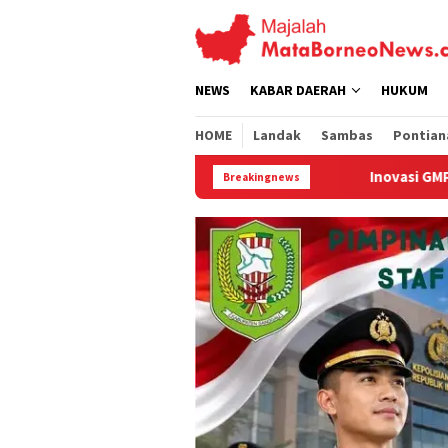
Loncat
ke
konten
NEWS
KABAR DAERAH
HUKUM
HOME
Landak
Sambas
Pontian
Inovasi GMP Solar Dome Dryer ITB-UNTAN 
Breakingnews