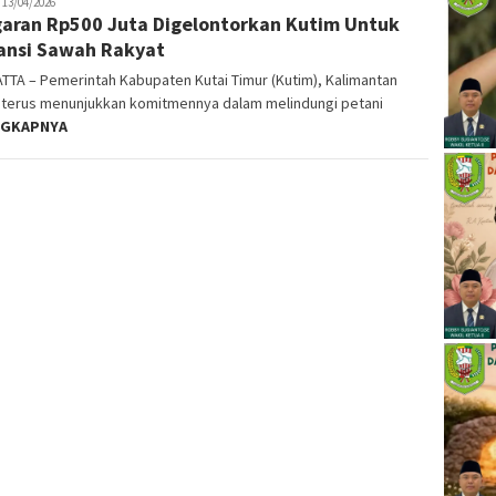
akop
13/04/2026
aran Rp500 Juta Digelontorkan Kutim Untuk
ansi Sawah Rakyat
TA – Pemerintah Kabupaten Kutai Timur (Kutim), Kalimantan
, terus menunjukkan komitmennya dalam melindungi petani
NGKAPNYA