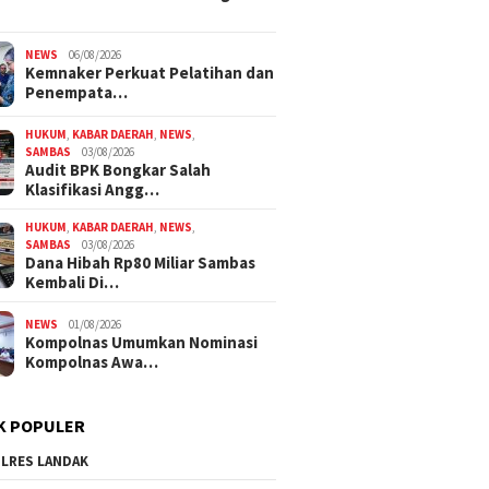
NEWS
06/08/2026
Kemnaker Perkuat Pelatihan dan
Penempata…
HUKUM
,
KABAR DAERAH
,
NEWS
,
SAMBAS
03/08/2026
Audit BPK Bongkar Salah
Klasifikasi Angg…
HUKUM
,
KABAR DAERAH
,
NEWS
,
SAMBAS
03/08/2026
Dana Hibah Rp80 Miliar Sambas
Kembali Di…
NEWS
01/08/2026
Kompolnas Umumkan Nominasi
Kompolnas Awa…
K POPULER
LRES LANDAK