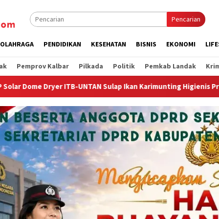
Pencarian
OLAHRAGA
PENDIDIKAN
KESEHATAN
BISNIS
EKONOMI
LIF
ak
Pemprov Kalbar
Pilkada
Politik
Pemkab Landak
Kri
Sulap Ikan Karimunting Higienis Premium
Wagub Krisantu