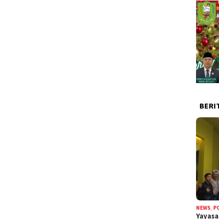
BERI
NEWS
,
P
Yayas