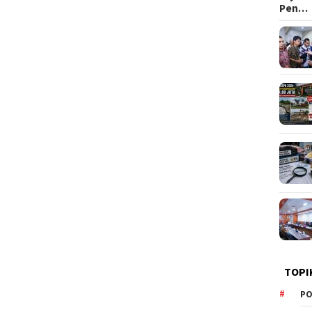
Pen…
TOPI
PO