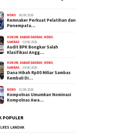
NEWS
06/08/2026
Kemnaker Perkuat Pelatihan dan
Penempata…
HUKUM
,
KABAR DAERAH
,
NEWS
,
SAMBAS
03/08/2026
Audit BPK Bongkar Salah
Klasifikasi Angg…
HUKUM
,
KABAR DAERAH
,
NEWS
,
SAMBAS
03/08/2026
Dana Hibah Rp80 Miliar Sambas
Kembali Di…
NEWS
01/08/2026
Kompolnas Umumkan Nominasi
Kompolnas Awa…
K POPULER
LRES LANDAK