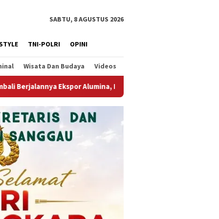
SABTU, 8 AGUSTUS 2026
ESTYLE
TNI-POLRI
OPINI
minal
Wisata Dan Budaya
Videos
na, Dorong Penguatan Infrastruktur Ekspor
Inovasi GMP 