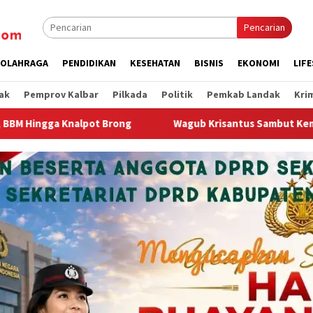
Pencarian
OLAHRAGA
PENDIDIKAN
KESEHATAN
BISNIS
EKONOMI
LIF
ak
Pemprov Kalbar
Pilkada
Politik
Pemkab Landak
Kri
Wagub Krisantus Sambut Kembali Berjalannya Ekspor Alumi