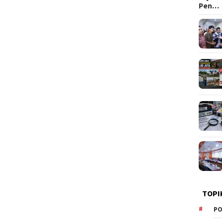
Pen…
TOPI
PO