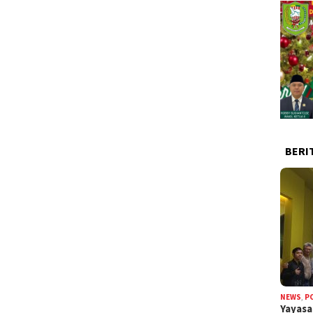
BERI
NEWS
,
P
Yayas