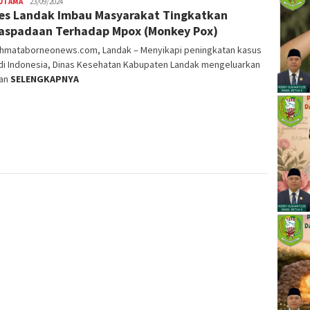
 UTAMA
23/09/2024
es Landak Imbau Masyarakat Tingkatkan
spadaan Terhadap Mpox (Monkey Pox)
ahmataborneonews.com, Landak – Menyikapi peningkatan kasus
di Indonesia, Dinas Kesehatan Kabupaten Landak mengeluarkan
an
SELENGKAPNYA