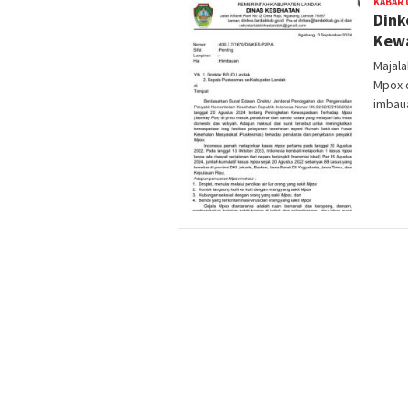
KABAR
Dink
Kewa
Majal
Mpox 
imbau