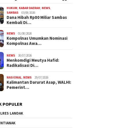
HUKUM
,
KABAR DAERAH
,
NEWS
,
SAMBAS
03/08/2026
Dana Hibah Rp80 Miliar Sambas
Kembali Di…
NEWS
01/08/2026
Kompolnas Umumkan Nominasi
Kompolnas Awa…
NEWS
30/07/2026
Menkomdigi Meutya Hafid:
Radikalisasi Di…
NASIONAL
,
NEWS
29/07/2026
Kalimantan Darurat Asap, WALHI:
Pemerint…
K POPULER
LRES LANDAK
NTIANAK