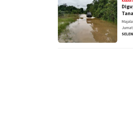
KABAR 
Digu
Tan
Majal
Jumat
SELE