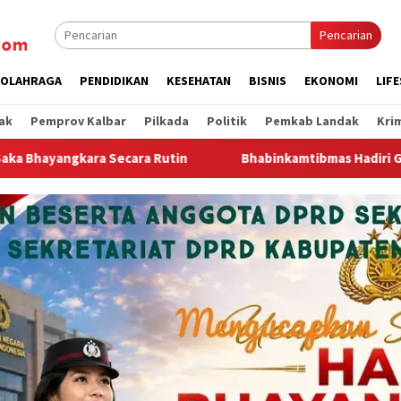
Pencarian
OLAHRAGA
PENDIDIKAN
KESEHATAN
BISNIS
EKONOMI
LIF
ak
Pemprov Kalbar
Pilkada
Politik
Pemkab Landak
Kri
n
Bhabinkamtibmas Hadiri Giat Musdes Penyusunan RKPD