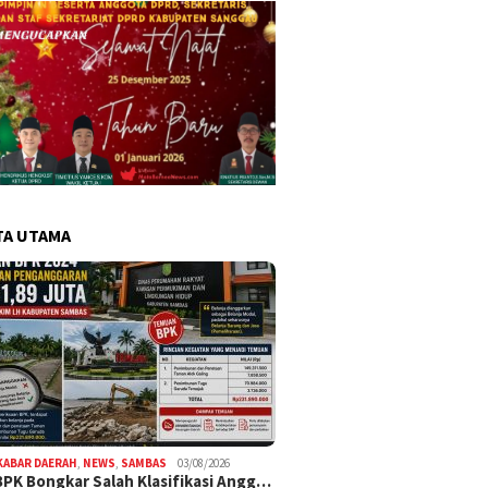
TA UTAMA
KABAR DAERAH
,
NEWS
,
SAMBAS
03/08/2026
BPK Bongkar Salah Klasifikasi Angg…