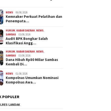
NEWS
06/08/2026
Kemnaker Perkuat Pelatihan dan
Penempata…
HUKUM
,
KABAR DAERAH
,
NEWS
,
SAMBAS
03/08/2026
Audit BPK Bongkar Salah
Klasifikasi Angg…
HUKUM
,
KABAR DAERAH
,
NEWS
,
SAMBAS
03/08/2026
Dana Hibah Rp80 Miliar Sambas
Kembali Di…
NEWS
01/08/2026
Kompolnas Umumkan Nominasi
Kompolnas Awa…
K POPULER
LRES LANDAK