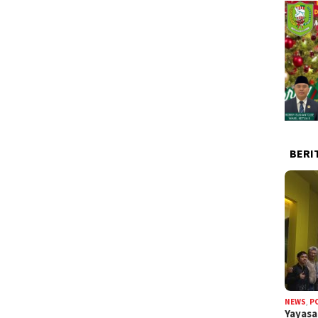
BERI
NEWS
,
P
Yayas