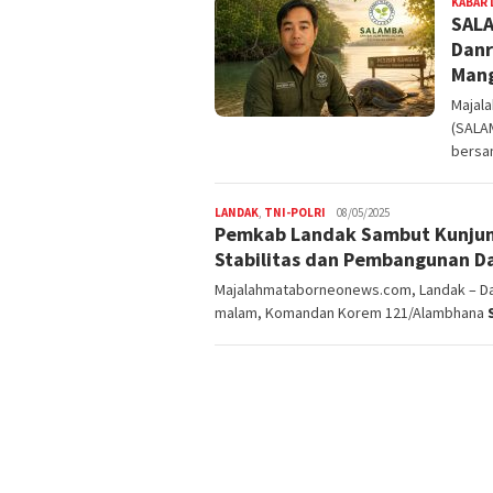
KABAR 
SALA
Danr
Mang
Majal
(SALA
bersa
LANDAK
,
TNI-POLRI
08/05/2025
Pemkab Landak Sambut Kunju
Stabilitas dan Pembangunan D
Majalahmataborneonews.com, Landak – Dal
malam, Komandan Korem 121/Alambhana