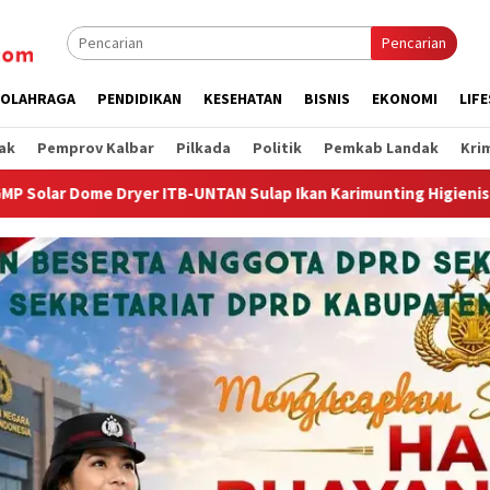
Pencarian
OLAHRAGA
PENDIDIKAN
KESEHATAN
BISNIS
EKONOMI
LIF
ak
Pemprov Kalbar
Pilkada
Politik
Pemkab Landak
Kri
N Sulap Ikan Karimunting Higienis Premium
Wagub Krisan