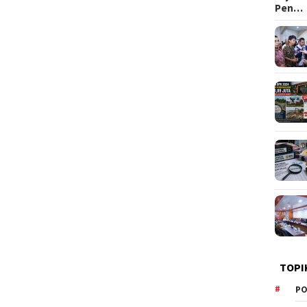
Pen…
TOPI
PO