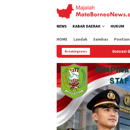
Loncat
ke
konten
NEWS
KABAR DAERAH
HUKUM
HOME
Landak
Sambas
Pontian
Inovasi GMP Solar Dome Dryer ITB-UNTA
Breakingnews