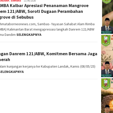
DAERAH
,
SAMBAS
Nopriyanto
11/06/2026
MBA Kalbar Apresiasi Penanaman Mangrove
em 121/ABW, Soroti Dugaan Perambahan
rove di Sebubus
ahmataborneonews.com, Sambas- Yayasan Sahabat Alam Rimba
MBA) Kalimantan Barat mengapresiasi langkah Danrem 121/ABW
ma Dandim
SELENGKAPNYA
ngan Danrem 121/ABW, Komitmen Bersama Jaga
aerah
am kunjungan kerjanya ke Kabupaten Landak, Kamis (08/05/25)
SELENGKAPNYA