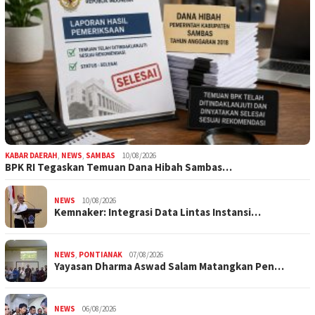
KABAR DAERAH
,
NEWS
,
SAMBAS
10/08/2026
BPK RI Tegaskan Temuan Dana Hibah Sambas…
NEWS
10/08/2026
Kemnaker: Integrasi Data Lintas Instansi…
NEWS
,
PONTIANAK
07/08/2026
Yayasan Dharma Aswad Salam Matangkan Pen…
NEWS
06/08/2026