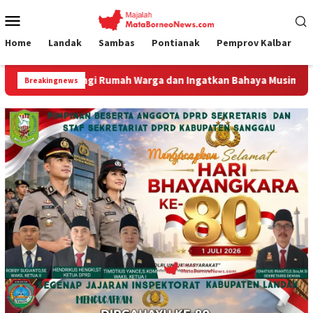
Loncat
Menu
ke
Mobile
konten
Home
Landak
Sambas
Pontianak
Pemprov Kalbar
bangi Rumah Warga dan Ingatkan Bahaya Musim Kemarau
Gu
Breakingnews