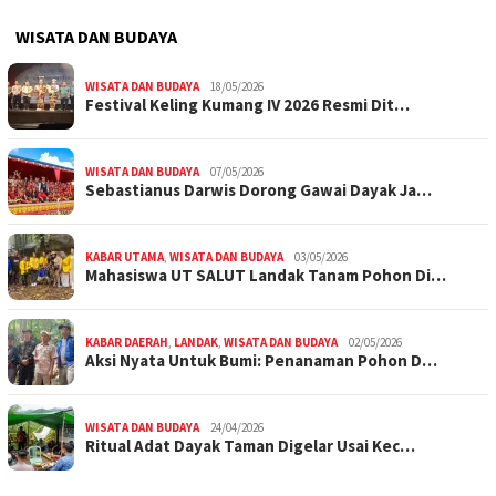
WISATA DAN BUDAYA
WISATA DAN BUDAYA
18/05/2026
Festival Keling Kumang IV 2026 Resmi Dit…
WISATA DAN BUDAYA
07/05/2026
Sebastianus Darwis Dorong Gawai Dayak Ja…
KABAR UTAMA
,
WISATA DAN BUDAYA
03/05/2026
Mahasiswa UT SALUT Landak Tanam Pohon Di…
KABAR DAERAH
,
LANDAK
,
WISATA DAN BUDAYA
02/05/2026
Aksi Nyata Untuk Bumi: Penanaman Pohon D…
WISATA DAN BUDAYA
24/04/2026
Ritual Adat Dayak Taman Digelar Usai Kec…