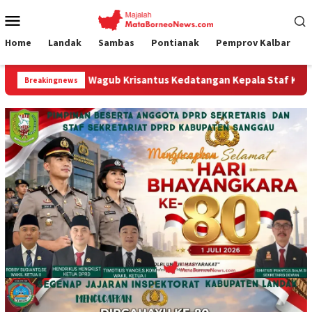
Loncat
Menu
ke
Mobile
konten
Home
Landak
Sambas
Pontianak
Pemprov Kalbar
Wagub Krisantus Kedatangan Kepala Staf Kepresidenan, Tegaskan
Breakingnews