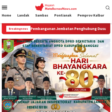
Loncat
Menu
ke
Mobile
konten
Home
Landak
Sambas
Pontianak
Pemprov Kalbar
mbangunan Jembatan Penghubung Dusun Kenanga II dan Melati 
Breakingnews