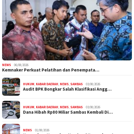
NEWS
06/08/2026
Kemnaker Perkuat Pelatihan dan Penempata…
HUKUM
,
KABAR DAERAH
,
NEWS
,
SAMBAS
03/08/2026
Audit BPK Bongkar Salah Klasifikasi Angg…
HUKUM
,
KABAR DAERAH
,
NEWS
,
SAMBAS
03/08/2026
Dana Hibah Rp80 Miliar Sambas Kembali Di…
NEWS
01/08/2026