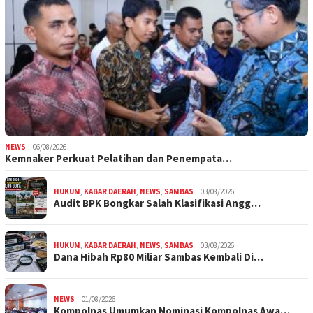
NEWS
06/08/2026
Kemnaker Perkuat Pelatihan dan Penempata…
HUKUM
,
KABAR DAERAH
,
NEWS
,
SAMBAS
03/08/2026
Audit BPK Bongkar Salah Klasifikasi Angg…
HUKUM
,
KABAR DAERAH
,
NEWS
,
SAMBAS
03/08/2026
Dana Hibah Rp80 Miliar Sambas Kembali Di…
NEWS
01/08/2026
Kompolnas Umumkan Nominasi Kompolnas Awa…