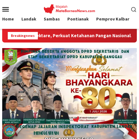
Loncat
Menu
ke
Mobile
konten
Home
Landak
Sambas
Pontianak
Pemprov Kalbar
re, Perkuat Ketahanan Pangan Nasional.”
Jembatan Gant
Breakingnews