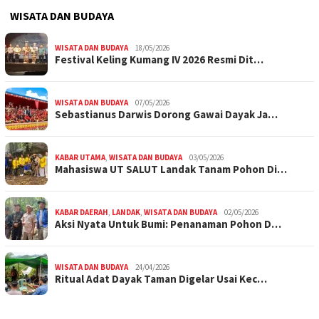
WISATA DAN BUDAYA
WISATA DAN BUDAYA
18/05/2026
Festival Keling Kumang IV 2026 Resmi Dit…
WISATA DAN BUDAYA
07/05/2026
Sebastianus Darwis Dorong Gawai Dayak Ja…
KABAR UTAMA
,
WISATA DAN BUDAYA
03/05/2026
Mahasiswa UT SALUT Landak Tanam Pohon Di…
KABAR DAERAH
,
LANDAK
,
WISATA DAN BUDAYA
02/05/2026
Aksi Nyata Untuk Bumi: Penanaman Pohon D…
WISATA DAN BUDAYA
24/04/2026
Ritual Adat Dayak Taman Digelar Usai Kec…