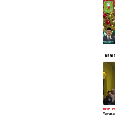
BERI
NEWS
,
P
Yayas