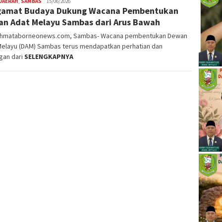
DAERAH
,
SAMBAS
Nopriyanto
15/06/2026
gamat Budaya Dukung Wacana Pembentukan
n Adat Melayu Sambas dari Arus Bawah
ahmataborneonews.com, Sambas- Wacana pembentukan Dewan
Melayu (DAM) Sambas terus mendapatkan perhatian dan
gan dari
SELENGKAPNYA