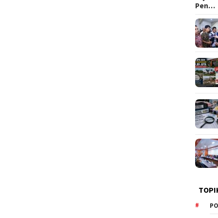
Pen…
TOPI
PO