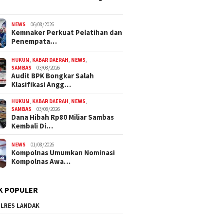
NEWS
06/08/2026
Kemnaker Perkuat Pelatihan dan
Penempata…
HUKUM
,
KABAR DAERAH
,
NEWS
,
SAMBAS
03/08/2026
Audit BPK Bongkar Salah
Klasifikasi Angg…
HUKUM
,
KABAR DAERAH
,
NEWS
,
SAMBAS
03/08/2026
Dana Hibah Rp80 Miliar Sambas
Kembali Di…
NEWS
01/08/2026
Kompolnas Umumkan Nominasi
Kompolnas Awa…
K POPULER
LRES LANDAK