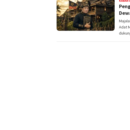
KABAR 
Pen
Dewa
Majal
Adat 
dukun