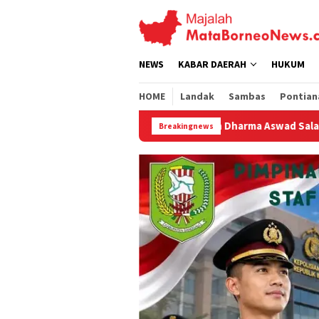
Loncat
ke
konten
NEWS
KABAR DAERAH
HUKUM
HOME
Landak
Sambas
Pontian
Yayasan Dharma Aswad Salam Matangkan Pendirian Politekni
Breakingnews