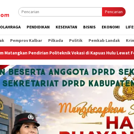
Pencarian
OLAHRAGA
PENDIDIKAN
KESEHATAN
BISNIS
EKONOMI
LIF
ak
Pemprov Kalbar
Pilkada
Politik
Pemkab Landak
Kri
k Vokasi di Kapuas Hulu Lewat Forum Need Assessment
Ge