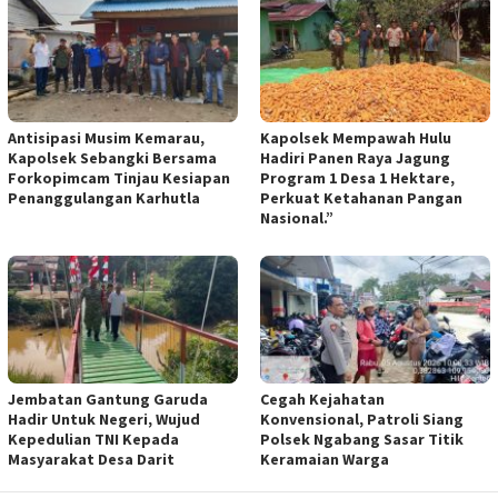
Antisipasi Musim Kemarau,
Kapolsek Mempawah Hulu
Kapolsek Sebangki Bersama
Hadiri Panen Raya Jagung
Forkopimcam Tinjau Kesiapan
Program 1 Desa 1 Hektare,
Penanggulangan Karhutla
Perkuat Ketahanan Pangan
Nasional.”
Jembatan Gantung Garuda
Cegah Kejahatan
Hadir Untuk Negeri, Wujud
Konvensional, Patroli Siang
Kepedulian TNI Kepada
Polsek Ngabang Sasar Titik
Masyarakat Desa Darit
Keramaian Warga