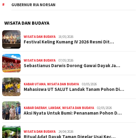
GUBERNUR RIA NORSAN
WISATA DAN BUDAYA
WISATA DAN BUDAYA
18/05/2026
Festival Keling Kumang IV 2026 Resmi Dit…
WISATA DAN BUDAYA
07/05/2026
Sebastianus Darwis Dorong Gawai Dayak Ja…
KABAR UTAMA
,
WISATA DAN BUDAYA
03/05/2026
Mahasiswa UT SALUT Landak Tanam Pohon Di…
KABAR DAERAH
,
LANDAK
,
WISATA DAN BUDAYA
02/05/2026
Aksi Nyata Untuk Bumi: Penanaman Pohon D…
WISATA DAN BUDAYA
24/04/2026
Ritual Adat Dayak Taman Digelar Usai Kec…