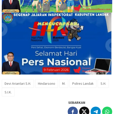
Devi Ariantari S.H.
Hindarsono
M.
Polres Landak
S.H.
S.I.K.
SEBARKAN