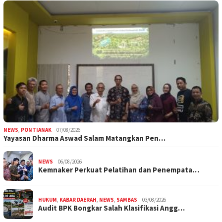
NEWS
,
PONTIANAK
07/08/2026
Yayasan Dharma Aswad Salam Matangkan Pen…
NEWS
06/08/2026
Kemnaker Perkuat Pelatihan dan Penempata…
HUKUM
,
KABAR DAERAH
,
NEWS
,
SAMBAS
03/08/2026
Audit BPK Bongkar Salah Klasifikasi Angg…