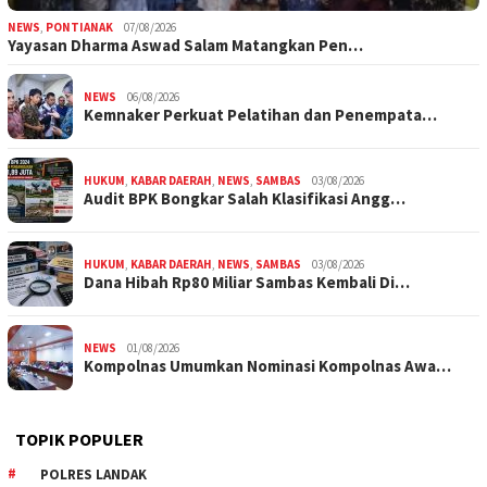
NEWS
,
PONTIANAK
07/08/2026
Yayasan Dharma Aswad Salam Matangkan Pen…
NEWS
06/08/2026
Kemnaker Perkuat Pelatihan dan Penempata…
HUKUM
,
KABAR DAERAH
,
NEWS
,
SAMBAS
03/08/2026
Audit BPK Bongkar Salah Klasifikasi Angg…
HUKUM
,
KABAR DAERAH
,
NEWS
,
SAMBAS
03/08/2026
Dana Hibah Rp80 Miliar Sambas Kembali Di…
NEWS
01/08/2026
Kompolnas Umumkan Nominasi Kompolnas Awa…
TOPIK POPULER
POLRES LANDAK