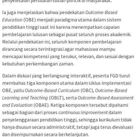
penyelesaian persoalan sosial-politik di masyarakat.
Ia juga menjelaskan bahwa pendekatan
Outcome-Based
Education
(OBE) menjadi paradigma utama dalam sistem
pendidikan tinggi saat ini karena menempatkan capaian
pembelajaran lulusan sebagai pusat seluruh proses akademik.
Melalui pendekatan ini, seluruh komponen pembelajaran
dirancang secara terintegrasi agar mahasiswa mampu
mencapai kompetensi yang terukur, relevan, dan sesuai dengan
kebutuhan perkembangan zaman.
Dalam diskusi yang berlangsung interaktif, peserta FGD turut
membahas tiga komponen utama dalam siklus implementasi
OBE, yaitu
Outcome-Based Curriculum
(OBC),
Outcome-Based
Learning and Teaching
(OBLT), serta
Outcome-Based Assessment
and Evaluation
(OBAE). Ketiga komponen tersebut dipahami
sebagai bagian dari proses
continuous improvement
dalam
penyelenggaraan pendidikan tinggi, sehingga kurikulum tidak
hanya disusun secara administratif, tetapi juga terus dievaluasi
dan disempurnakan secara berkelanjutan.