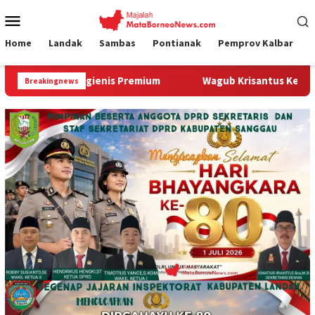
Loncat
Menu
ke
Mobile
konten
Home
Landak
Sambas
Pontianak
Pemprov Kalbar
Premium
Wagub Krisantus Kedatangan Kepala Staf Kepresi
Breakingnews