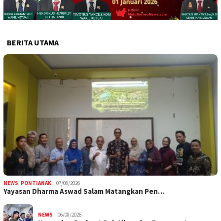
BERITA UTAMA
NEWS
,
PONTIANAK
07/08/2026
Yayasan Dharma Aswad Salam Matangkan Pen…
NEWS
06/08/2026