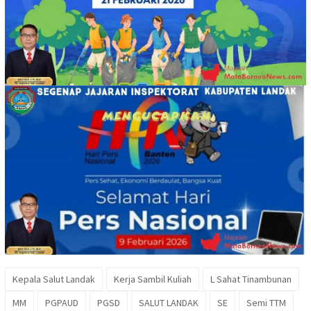
Kepala Salut Landak
Kerja Sambil Kuliah
L Sahat Tinambunan
MM
PGPAUD
PGSD
SALUT LANDAK
SE
Semi TTM