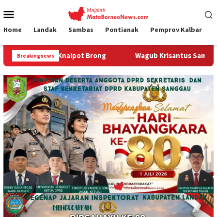
Loncat
Menu
ke
Mobile
konten
Home
Landak
Sambas
Pontianak
Pemprov Kalbar
ng
Wagub Krisantus Sambut Kembali Berjalannya Ekspor 
Breakingnews