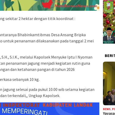
g sekitar 2 hektar dengan titik koordinat :
iantaranya Bhabinkamtibmas Desa Ansang Bripka
iko untuk penanaman dilaksanakan pada tanggal 2 mei
BERI
 S.H., S.I.K., melalui Kapolsek Menyuke Iptu I Nyoman
tan penanaman jagung menjadi kegiatan rutin guna
gan dan ketahanan pangan di tahun 2026
erkasa sebanyak 10 kg.
jagung selesai pada pukul 10.00 wib selama kegiatan
 dan terkendali,, Ungkap Kapolsek.
NEWS
,
P
Yayas