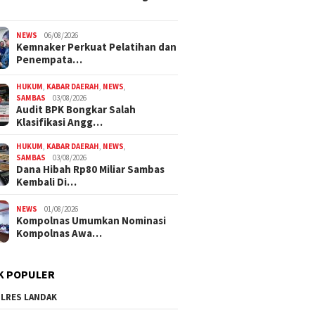
NEWS
06/08/2026
Kemnaker Perkuat Pelatihan dan
Penempata…
HUKUM
,
KABAR DAERAH
,
NEWS
,
SAMBAS
03/08/2026
Audit BPK Bongkar Salah
Klasifikasi Angg…
HUKUM
,
KABAR DAERAH
,
NEWS
,
SAMBAS
03/08/2026
Dana Hibah Rp80 Miliar Sambas
Kembali Di…
NEWS
01/08/2026
Kompolnas Umumkan Nominasi
Kompolnas Awa…
K POPULER
LRES LANDAK