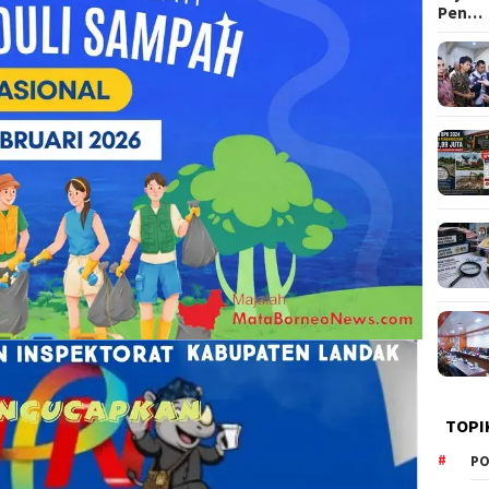
Pen…
TOPI
PO