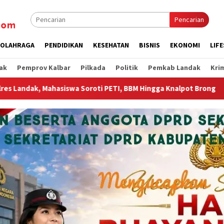
Pencarian
OLAHRAGA
PENDIDIKAN
KESEHATAN
BISNIS
EKONOMI
LIF
ak
Pemprov Kalbar
Pilkada
Politik
Pemkab Landak
Kri
 Hingga Knalpot Brong
Wagub Krisantus Sambut Kembali B